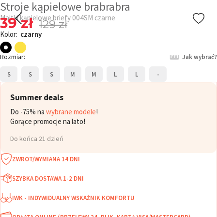
Stroje kąpielowe brabrabra
Majtki kąpielowe briefy 004SM czarne
39 zł
129 zł
Kolor:
czarny
Rozmiar:
Jak wybrać?
S
S
S
M
M
L
L
-
Summer deals
Do -75% na
wybrane modele
!
Gorące promocje na lato!
Do końca 21 dzień
ZWROT/WYMIANA 14 DNI
SZYBKA DOSTAWA 1-2 DNI
IWK - INDYWIDUALNY WSKAŻNIK KOMFORTU