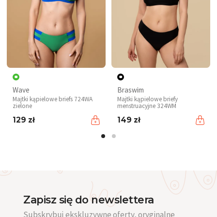
Wave
Braswim
Majtki kąpielowe briefs 724WA
Majtki kąpielowe briefy
zielone
menstruacyjne 324WM
129 zł
149 zł
Zapisz się do newslettera
Subskrybuj ekskluzywne oferty, oryginalne