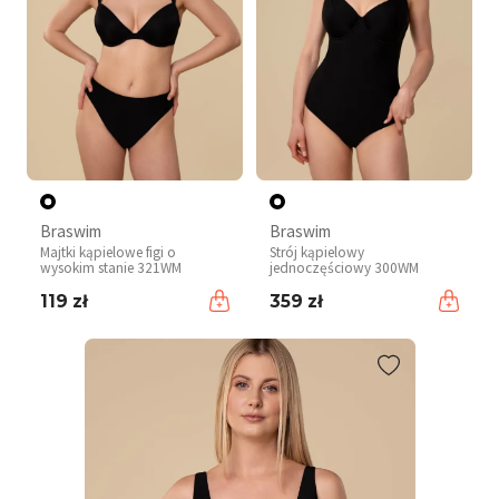
Braswim
Braswim
Majtki kąpielowe figi o
Strój kąpielowy
wysokim stanie 321WM
jednoczęściowy 300WM
119 zł
359 zł