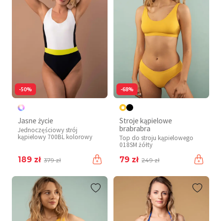
-50%
-68%
Jasne życie
Stroje kąpielowe
brabrabra
Jednoczęściowy strój
kąpielowy 700BL kolorowy
Top do stroju kąpielowego
018SM żółty
189 zł
79 zł
379 zł
249 zł