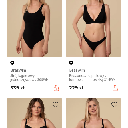
Braswim
Braswim
Strój kąpielowy
Biustonosz kąpielowy z
jednoczęściowy 309WM
formowaną miseczką 314WM
339 zł
229 zł