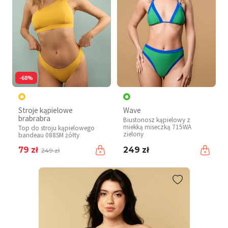
-68%
Stroje kąpielowe
Wave
brabrabra
Biustonosz kąpielowy z
miekką miseczką 715WA
Top do stroju kąpielowego
zielony
bandeau 088SM żółty
79 zł
249 zł
249 zł