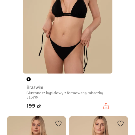
Braswim
Biustonosz kąpielowy z formowaną miseczką
315WM
199 zł