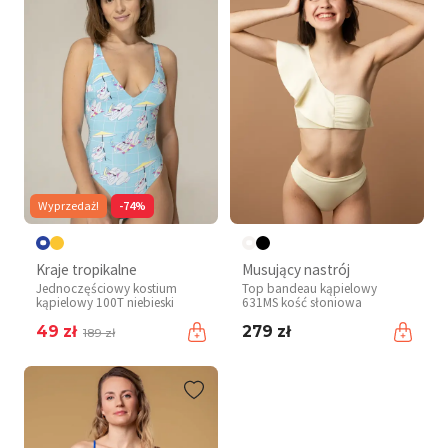
Wyprzedaż!
-74%
Kraje tropikalne
Musujący nastrój
Jednoczęściowy kostium
Top bandeau kąpielowy
kąpielowy 100T niebieski
631MS kość słoniowa
49 zł
279 zł
189 zł