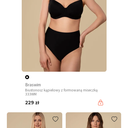
Braswim
Biustonosz kąpielowy z formowaną miseczką
333WM
229 zł