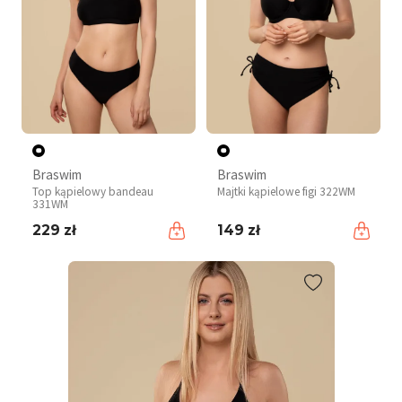
Braswim
Braswim
Top kąpielowy bandeau
Majtki kąpielowe figi 322WM
331WM
229 zł
149 zł