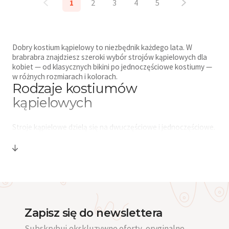
1
2
3
4
5
Dobry kostium kąpielowy to niezbędnik każdego lata. W
brabrabra znajdziesz szeroki wybór strojów kąpielowych dla
kobiet — od klasycznych bikini po jednoczęściowe kostiumy —
w różnych rozmiarach i kolorach.
Rodzaje kostiumów
kąpielowych
Stroje kąpielowe dzielą się na dwuczęściowe i jednoczęściowe.
Wśród dwuczęściowych najpopularniejsze to bikini z
trójkątnymi miseczkami, tankini z topem i majtkami, bando bez
ramiączek i halter z wiązaniem na szyi. Jednoczęściowe to
klasyczne mayo z ramiączkami, tanka z szerokimi ramiączkami,
modele z głębokimi wycięciami (plunge) i monokini z ozdobnymi
wycięciami. Warto zapoznać się z ofertą
kostiumów
jednoczęściowych
, które zapewniają świetną podporę i
elegancki wygląd.
Zapisz się do newslettera
Jak dobrać kostium do sylwetki
Subskrybuj ekskluzywne oferty, oryginalne