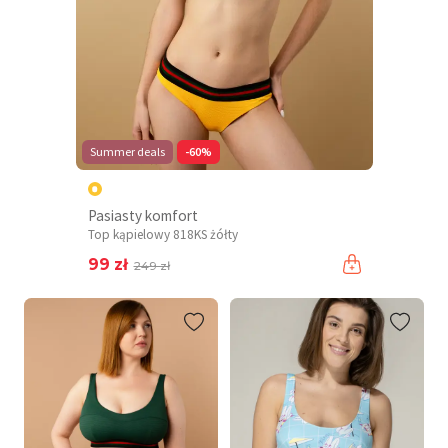
Summer deals
-60%
Pasiasty komfort
Top kąpielowy 818KS żółty
99 zł
249 zł