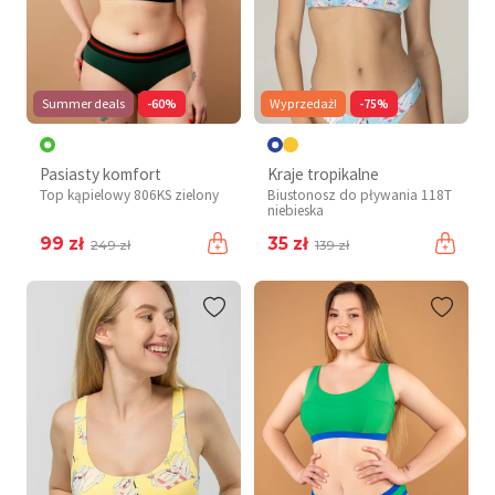
Summer deals
-60%
Wyprzedaż!
-75%
Pasiasty komfort
Kraje tropikalne
Top kąpielowy 806KS zielony
Biustonosz do pływania 118T
niebieska
99 zł
35 zł
249 zł
139 zł