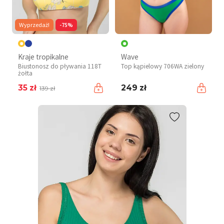
Wyprzedaż!
-75%
Kraje tropikalne
Wave
Biustonosz do pływania 118T
Top kąpielowy 706WA zielony
żołta
35 zł
249 zł
139 zł