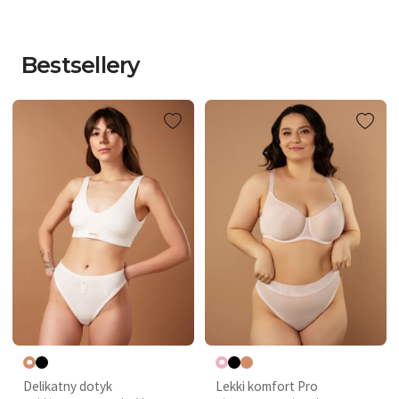
HOT SUMMER DEALS
z rabatami do -75%
Odkryj bieliznę, w której poczujesz się pięknie i komfortowo!
Bestsellery
WYBIERZ ZE ZNIŻKĄ
SPRAWDŹ ROZMIAR
Delikatny dotyk
Lekki komfort Pro