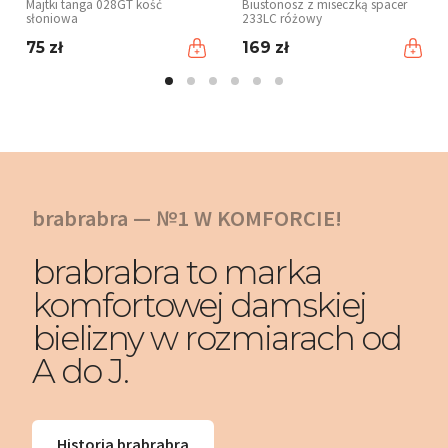
Majtki tanga 028GT kość
Biustonosz z miseczką spacer
słoniowa
233LC różowy
75 zł
169 zł
brabrabra — №1 W KOMFORCIE!
brabrabra to marka
komfortowej damskiej
bielizny w rozmiarach od
A do J.
Historia brabrabra