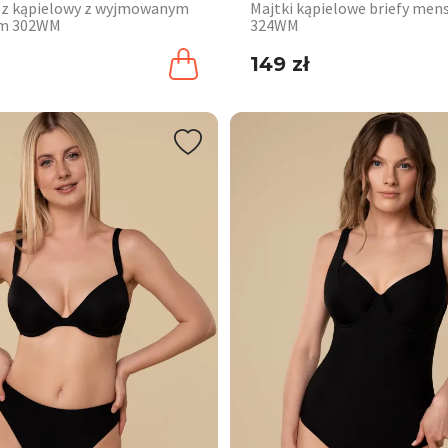
sz kąpielowy z wyjmowanym
Majtki kąpielowe briefy men
em 302WM
324WM
149 zł