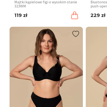
Majtki kąpielowe figi o wysokim stanie
Biustono
323WM
push-up
119 zł
229 zł