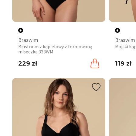
Braswim
Braswim
Biustonosz kąpielowy z formowaną
Majtki ką
miseczką 333WM
229 zł
119 zł