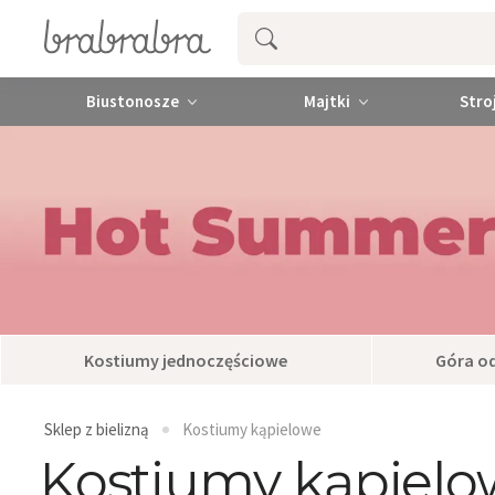
Biustonosze
Majtki
Stro
Kostiumy jednoczęściowe
Góra o
Sklep z bielizną
Kostiumy kąpielowe
Kostiumy kąpielo