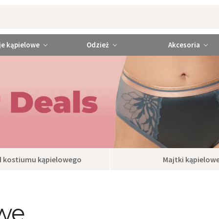
je kąpielowe
Odzież
Akcesoria
d kostiumu kąpielowego
Majtki kąpielow
we