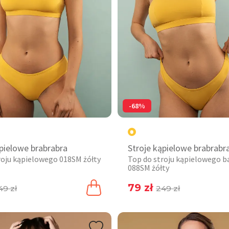
-68%
ąpielowe brabrabra
Stroje kąpielowe brabrabr
roju kąpielowego 018SM żółty
Top do stroju kąpielowego 
088SM żółty
79 zł
49 zł
249 zł