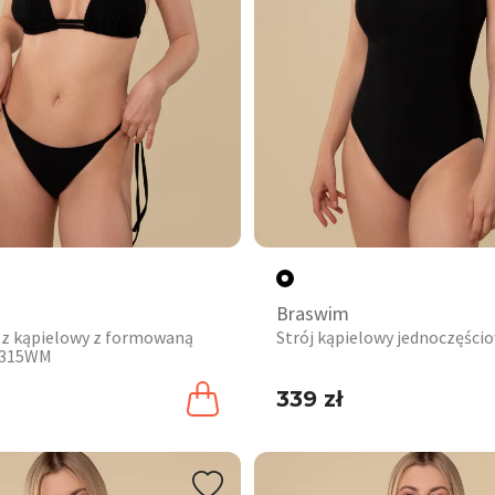
Braswim
z kąpielowy z formowaną
Strój kąpielowy jednoczęśc
 315WM
339 zł