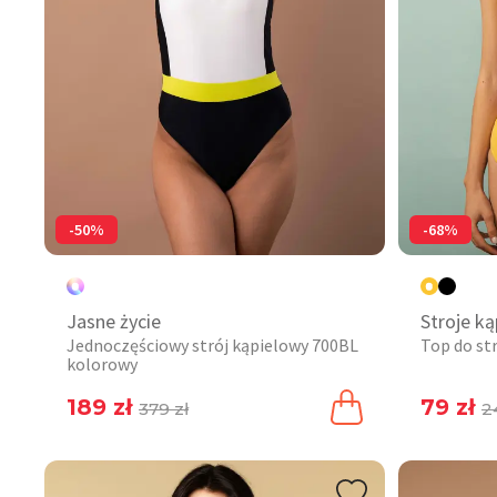
-50%
-68%
Jasne życie
Stroje k
Jednoczęściowy strój kąpielowy 700BL
Top do st
kolorowy
189 zł
79 zł
379 zł
2