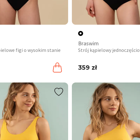
Braswim
pielowe figi o wysokim stanie
Strój kąpielowy jednoczęśc
359 zł