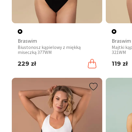
Braswim
Braswim
Biustonosz kąpielowy z miękką
Majtki ką
miseczką 377WM
321WM
229 zł
119 zł