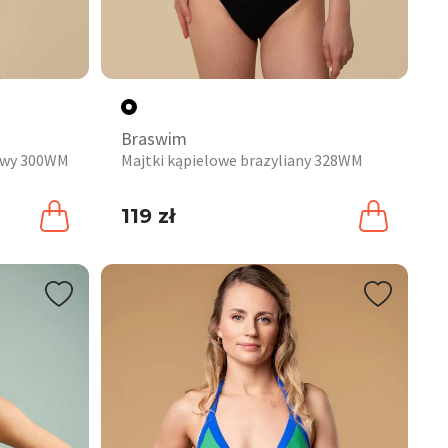
Braswim
iowy 300WM
Majtki kąpielowe brazyliany 328WM
119 zł