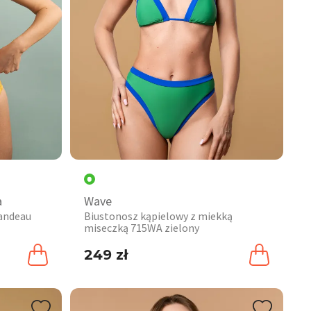
a
Wave
bandeau
Biustonosz kąpielowy z miekką
miseczką 715WA zielony
249 zł