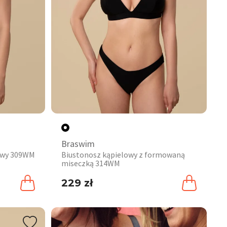
Braswim
iowy 309WM
Biustonosz kąpielowy z formowaną
miseczką 314WM
229 zł