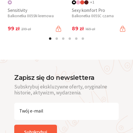
+1
Sensitivity
Sexy komfort Pro
Balkonetka 005SN kremowa
Balkonetka 005SC czarna
99 zł
89 zł
219 zł
169 zł
Zapisz się do newslettera
Subskrybuj ekskluzywne oferty, oryginalne
historie, aktywizm, wydarzenia.
Twój e-mail
Subskrybuj