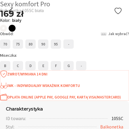
Sexy komfort Pro
Balkonetka 105SC biała
169 zł
Kolor:
biały
Obwód:
Jak wybrać?
70
75
80
90
95
-
Miseczka:
B
C
D
E
F
G
-
ZWROT/WYMIANA 14 DNI
IWK - INDYWIDUALNY WSKAŻNIK KOMFORTU
OPŁATA ONLINE (APPLE PAY, GOOGLE PAY, KARTĄ VISA/MASTERCARD)
Charakterystyka
ID towaru:
105SC
Styl:
Balkonetka