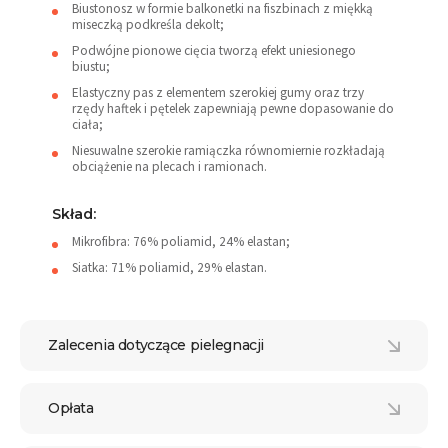
Biustonosz w formie balkonetki na fiszbinach z miękką
miseczką podkreśla dekolt;
Podwójne pionowe cięcia tworzą efekt uniesionego
biustu;
Elastyczny pas z elementem szerokiej gumy oraz trzy
rzędy haftek i pętelek zapewniają pewne dopasowanie do
ciała;
Niesuwalne szerokie ramiączka równomiernie rozkładają
obciążenie na plecach i ramionach.
Skład:
Mikrofibra: 76% poliamid, 24% elastan;
Siatka: 71% poliamid, 29% elastan.
Zalecenia dotyczące pielegnacji
Opłata