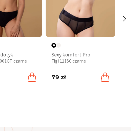
-6
 dotyk
Sexy komfort Pro
El
i 001GT czarne
Figi 111SC czarne
Maj
st
79 zł
25