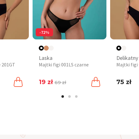
-72%
Laska
Delikatny
ie 201GT
Majtki figi 001LS czarne
Majtki fig
19 zł
75 zł
69 zł