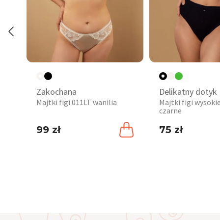
Zakochana
Delikatny dotyk
Majtki figi 011LT wanilia
Majtki figi wysok
czarne
99 zł
75 zł