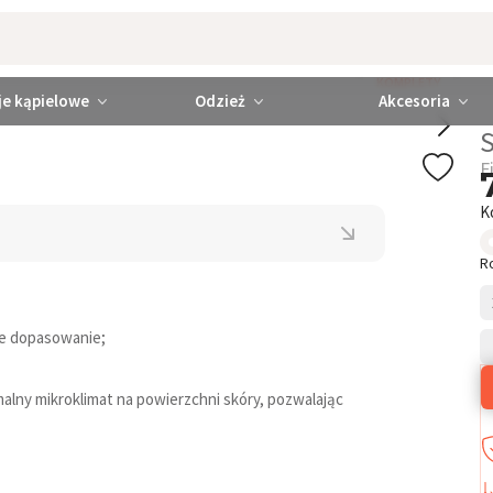
KOMPLETY
je kąpielowe
Odzież
Akcesoria
S
F
K
R
ne dopasowanie;
lny mikroklimat na powierzchni skóry, pozwalając