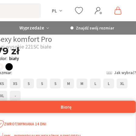
PL
Wyprzedaże
Znajdź swój rozmiar
exy komfort Pro
igi wysokie 221SC białe
79 zł
olor:
biały
ozmiar:
Jak wybrać?
XS
XS
S
S
S
M
M
L
L
XL
XL
-
Biorę
ZWROT/WYMIANA 14 DNI