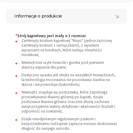
Informacje o produkcie
*Strój kąpielowy jest mały o 1 rozmiar.
Zamknięty kostium kąpielowy "Mayo" (jednoczęściowy
zamknięty kostium z ramiączkami), z wysokimi
wycięciami na biodrach, które nadają otwartości
modelowi;
Wewnętrznie szyte miseczki i gumka pod piersiami
stworzą wsparcie dla piersi;
Elastyczna opaska jest ukryta na wszystkich krawędziach,
ta technologia mocowania nie pozostawia śladów na
skórze i nie powoduje dyskomfortu;
Wewnątrz znajduje się podszewka, która zapobiega
prześwitywaniu tkaniny głównej po kąpieli, dzięki
podszewce tkanina główna znacznie dłużej zachowa
swoje przyjemne walory dotykowe i właściwości (kształt i
odporność na ścieranie);
Dzięki nieodpinanym regulowanym paskom i
bezpośredniemu rodzajowi zapięcia możesz dostosować
długość do swojego wzrostu.