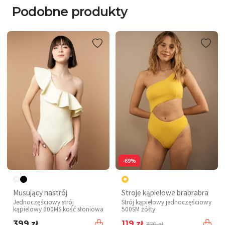
Podobne produkty
-69%
Musujący nastrój
Stroje kąpielowe brabrabra
Jednoczęściowy strój
Strój kąpielowy jednoczęściowy
kąpielowy 600MS kość słoniowa
500SM żółty
399 zł
119 zł
379 zł