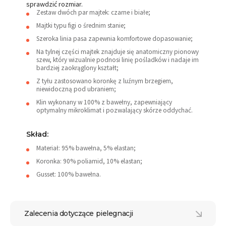
sprawdzić rozmiar.
Zestaw dwóch par majtek: czarne i białe;
Majtki typu figi o średnim stanie;
Szeroka linia pasa zapewnia komfortowe dopasowanie;
Na tylnej części majtek znajduje się anatomiczny pionowy
szew, który wizualnie podnosi linię pośladków i nadaje im
bardziej zaokrąglony kształt;
Z tyłu zastosowano koronkę z luźnym brzegiem,
niewidoczną pod ubraniem;
Klin wykonany w 100% z bawełny, zapewniający
optymalny mikroklimat i pozwalający skórze oddychać.
Skład:
Materiał: 95% bawełna, 5% elastan;
Koronka: 90% poliamid, 10% elastan;
Gusset: 100% bawełna.
Zalecenia dotyczące pielegnacji