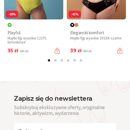
-49%
-43%
Playful
Elegancki komfort
Majtki figi wysokie 121PL
Majtki figi wysokie 201EK czarne
limonkowe
35 zł
39 zł
69 zł
69 zł
Zapisz się do newslettera
Subskrybuj ekskluzywne oferty, oryginalne
historie, aktywizm, wydarzenia.