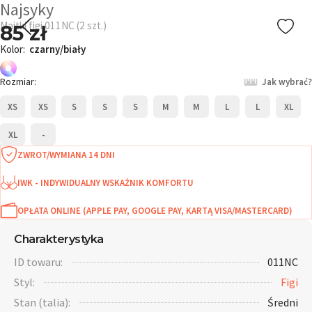
Najsyky
Majtki figi 011NC (2 szt.)
85 zł
Kolor:
czarny/biały
Rozmiar:
Jak wybrać?
XS
XS
S
S
S
M
M
L
L
XL
XL
-
ZWROT/WYMIANA 14 DNI
IWK - INDYWIDUALNY WSKAŻNIK KOMFORTU
OPŁATA ONLINE (APPLE PAY, GOOGLE PAY, KARTĄ VISA/MASTERCARD)
Charakterystyka
ID towaru:
011NC
Styl:
Figi
Stan (talia):
Średni