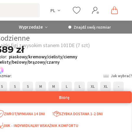
PL
Wyprzedaże
Znajdź swój rozmiar
Codzienne
ajtki figi z wysokim stanem 101DE (7 szt)
389 zł
olor:
piaskowy/kremowy/cielisty/ciemny
ielisty/beżowy/brązowy/czarny
ozmiar:
Jak wybrać?
S
S
S
M
M
L
L
XL
XL
-
Biorę
ZWROT/WYMIANA 14 DNI
SZYBKA DOSTAWA 1-2 DNI
IWK - INDYWIDUALNY WSKAŻNIK KOMFORTU