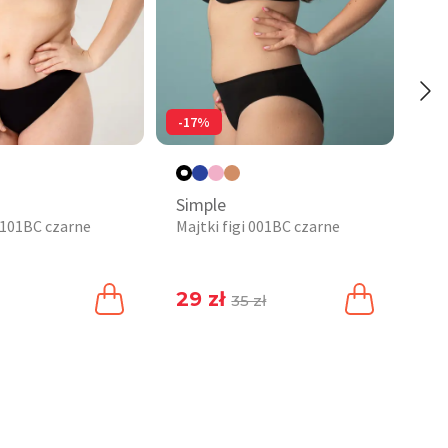
-17%
Simple
Co
i 101BC czarne
Majtki figi 001BC czarne
Maj
st
nu
29 zł
69
35 zł