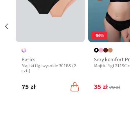
-56%
Basics
Sexy komfort P
Majtki figi wysokie 301BS (2
Majtki figi 211SC 
szt.)
75 zł
35 zł
79 zł