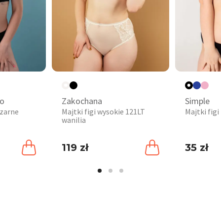
ro
Zakochana
Simple
czarne
Majtki figi wysokie 121LT
Majtki fig
wanilia
119 zł
35 zł