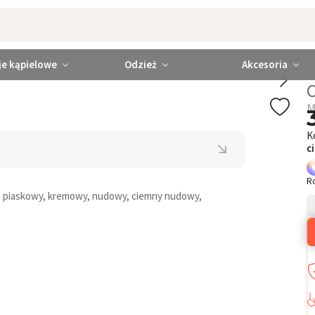
je kąpielowe
Odzież
Akcesoria
M
K
c
R
ch: piaskowy, kremowy, nudowy, ciemny nudowy,