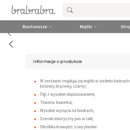
Biustonosze
Majtki
Stro
Informacje o produkcie
W zestawie znajdują się majtki w siedmiu kolora
beżowy, brązowy, czarny;
Figi z wysokim dopasowaniem;
Tkanina: bawełna;
Wysokie wycięcia na biodrach;
Szeroki elastyczny pas w talii;
Obróbka krawędzi: szwy płaskie.