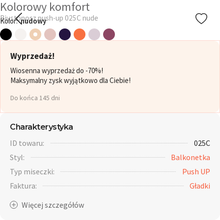
Kolorowy komfort
Biustonosz push-up 025C nude
Kolor:
nudowy
Wyprzedaż!
Wiosenna wyprzedaż do -70%!
Maksymalny zysk wyjątkowo dla Ciebie!
Do końca 145 dni
Charakterystyka
ID towaru:
025C
Styl:
Balkonetka
Typ miseczki:
Push UP
Faktura:
Gładki