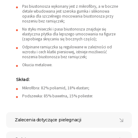
Pas biustonosza wykonany jest z mikrofibry, a w boczne
detale wbudowana jest szeroka gumka i silikonowa
opaska dla szczelnego mocowania biustonosza przy
noszeniu bez ramiączek;
Na styku miseczki i pasa biustonosza znajduje się
elastyczna płytka dla lepszego umocowania na figurze
(zapobiega skręcaniu się bocznych części);
Odpinane ramiączka są regulowane w zależności od
wzrostu i cech klatki piersiowej, istnieje możliwość
noszenia biustonosza bez ramiączek;
Okucia metalowe.
Skład:
Mikrofibra: 82% poliamid, 18% elastan;
Podszewka: 85% bawełna, 15% poliester.
Zalecenia dotyczące pielegnacji