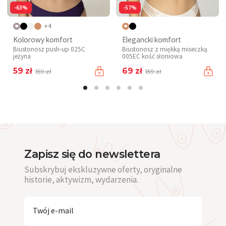
-63%
-57%
+4
Kolorowy komfort
Elegancki komfort
Biustonosz push-up 025C
Biustonosz z miękką miseczką
jeżyna
005EC kość słoniowa
59 zł
69 zł
159 zł
159 zł
Zapisz się do newslettera
Subskrybuj ekskluzywne oferty, oryginalne
historie, aktywizm, wydarzenia.
Twój e-mail