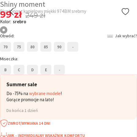
Shiny moment
Biustonosz kąpielowy miękki 974BM srebrny
99 zł
249 zł
Kolor:
srebro
Obwód:
Jak wybrać?
70
75
80
85
90
-
Miseczka:
B
C
D
E
-
Summer sale
Do -75% na
wybrane modele
!
Gorące promocje na lato!
Do końca 1 dzień
ZWROT/WYMIANA 14 DNI
IWK - INDYWIDUALNY WSKAŻNIK KOMFORTU