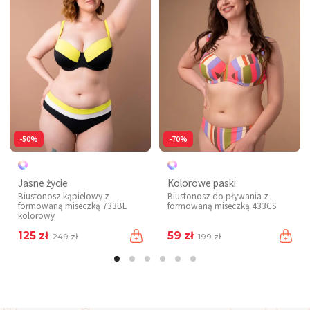
-50%
-70%
Jasne życie
Kolorowe paski
Biustonosz kąpielowy z
Biustonosz do pływania z
formowaną miseczką 733BL
formowaną miseczką 433CS
kolorowy
125 zł
59 zł
249 zł
199 zł