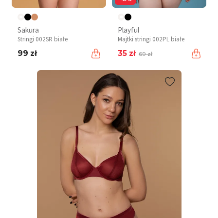
Sakura
Playful
Stringi 002SR białe
Majtki stringi 002PL białe
99 zł
35 zł
69 zł