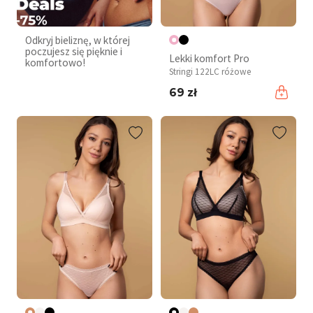
Odkryj bieliznę, w której
poczujesz się pięknie i
Lekki komfort Pro
komfortowo!
Stringi 122LC różowe
69 zł