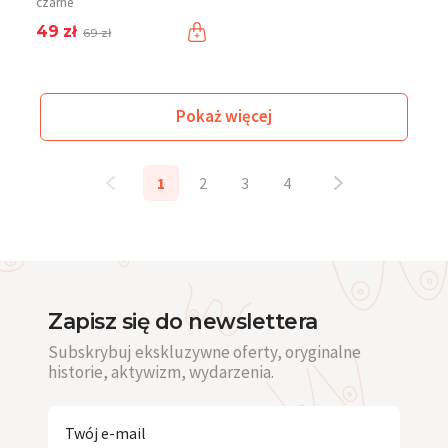
czarne
49 zł
69 zł
Pokaż więcej
1
2
3
4
Zapisz się do newslettera
Subskrybuj ekskluzywne oferty, oryginalne
historie, aktywizm, wydarzenia.
Twój e-mail