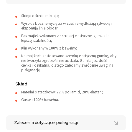
Stringi o średnim kroju;
Wysokie boczne wycięcia wizualnie wydłużają sylwetkę i
eksponują linię bioder;
Pas majtek wykonany z szerokiej elastycznej gumki dla
lepszej stabilności;
Klin wykonany w 100% z bawełny;
Na majtkach zastosowano szeroką elastyczną gumkę, aby
nie tworzyła zgrubień i nie uciskała. Gumka jest dość
cienka i delikatna, dlatego zalecamy zwrócenie uwagi na
pielęgnację.
Skład:
Materiał siateczkowy: 72% poliamid, 28% elastan;
Gusset: 100% bawełna.
Zalecenia dotyczące pielegnacji