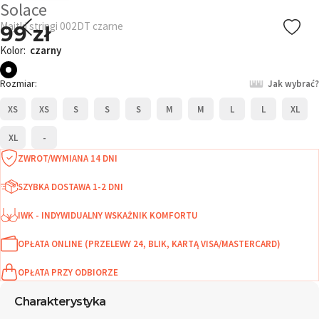
Solace
Majtki stringi 002DT czarne
99 zł
Kolor:
czarny
Rozmiar:
Jak wybrać?
XS
XS
S
S
S
M
M
L
L
XL
XL
-
ZWROT/WYMIANA 14 DNI
SZYBKA DOSTAWA 1-2 DNI
IWK - INDYWIDUALNY WSKAŻNIK KOMFORTU
OPŁATA ONLINE (PRZELEWY 24, BLIK, KARTĄ VISA/MASTERCARD)
OPŁATA PRZY ODBIORZE
Charakterystyka