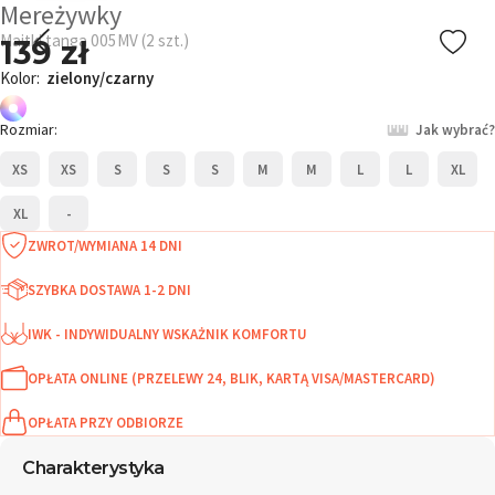
Mereżywky
Majtki tanga 005MV (2 szt.)
139 zł
Kolor:
zielony/czarny
Rozmiar:
Jak wybrać?
XS
XS
S
S
S
M
M
L
L
XL
XL
-
ZWROT/WYMIANA 14 DNI
SZYBKA DOSTAWA 1-2 DNI
IWK - INDYWIDUALNY WSKAŻNIK KOMFORTU
OPŁATA ONLINE (PRZELEWY 24, BLIK, KARTĄ VISA/MASTERCARD)
OPŁATA PRZY ODBIORZE
Charakterystyka