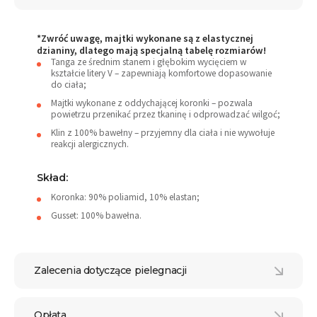
*Zwróć uwagę, majtki wykonane są z elastycznej
dzianiny, dlatego mają specjalną tabelę rozmiarów!
Tanga ze średnim stanem i głębokim wycięciem w
kształcie litery V – zapewniają komfortowe dopasowanie
do ciała;
Majtki wykonane z oddychającej koronki – pozwala
powietrzu przenikać przez tkaninę i odprowadzać wilgoć;
Klin z 100% bawełny – przyjemny dla ciała i nie wywołuje
reakcji alergicznych.
Skład:
Koronka: 90% poliamid, 10% elastan;
Gusset: 100% bawełna.
Zalecenia dotyczące pielegnacji
Opłata