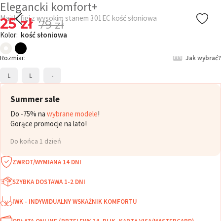
Elegancki komfort+
Majtki figi z wysokim stanem 301EC kość słoniowa
25 zł
79 zł
Kolor:
kość słoniowa
Rozmiar:
Jak wybrać?
L
L
-
Summer sale
Do -75% na
wybrane modele
!
Gorące promocje na lato!
Do końca 1 dzień
ZWROT/WYMIANA 14 DNI
SZYBKA DOSTAWA 1-2 DNI
IWK - INDYWIDUALNY WSKAŻNIK KOMFORTU