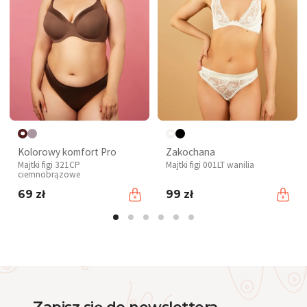
Kolorowy komfort Pro
Zakochana
Majtki figi 321CP
Majtki figi 001LT wanilia
ciemnobrązowe
69 zł
99 zł
Zapisz się do newslettera