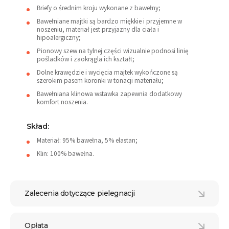
Briefy o średnim kroju wykonane z bawełny;
Bawełniane majtki są bardzo miękkie i przyjemne w
noszeniu, materiał jest przyjazny dla ciała i
hipoalergiczny;
Pionowy szew na tylnej części wizualnie podnosi linię
pośladków i zaokrągla ich kształt;
Dolne krawędzie i wycięcia majtek wykończone są
szerokim pasem koronki w tonacji materiału;
Bawełniana klinowa wstawka zapewnia dodatkowy
komfort noszenia.
Skład:
Materiał: 95% bawełna, 5% elastan;
Klin: 100% bawełna.
Zalecenia dotyczące pielegnacji
Opłata