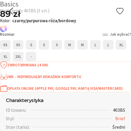
Basics
Majtki briefy 403BS (3 szt.)
89 zł
Kolor:
czarny/purpurowa róża/bordowy
Rozmiar:
Jak wybrać?
XS
XS
S
S
S
M
M
L
L
XL
XL
2XL
-
ZWROT/WYMIANA 14 DNI
IWK - INDYWIDUALNY WSKAŻNIK KOMFORTU
OPŁATA ONLINE (APPLE PAY, GOOGLE PAY, KARTĄ VISA/MASTERCARD)
Charakterystyka
ID towaru:
403BS
Styl:
Brief
Stan (talia):
Średni