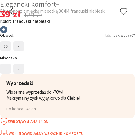
Elegancki komfort+
Biustonosz z miękką miseczką 304M francuski niebieski
39 zł
129 zł
Kolor:
francuski niebieski
Obwód:
Jak wybrać?
80
-
Miseczka:
C
-
Wyprzedaż!
Wiosenna wyprzedaż do -70%!
Maksymalny zysk wyjątkowo dla Ciebie!
Do końca 143 dni
ZWROT/WYMIANA 14 DNI
IWK - INDYWIDUALNY WSKAŻNIK KOMFORTU