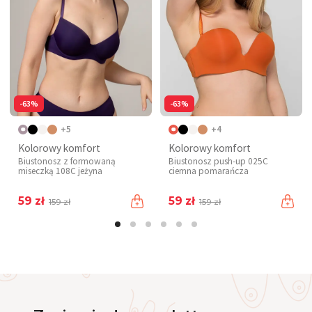
-63%
-63%
+5
+4
Kolorowy komfort
Kolorowy komfort
Biustonosz z formowaną
Biustonosz push-up 025C
miseczką 108C jeżyna
ciemna pomarańcza
59 zł
59 zł
159 zł
159 zł