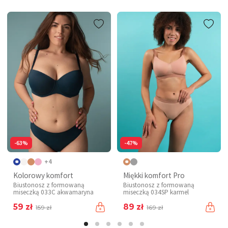
-63%
-47%
+4
Kolorowy komfort
Miękki komfort Pro
Biustonosz z formowaną
Biustonosz z formowaną
miseczką 033C akwamaryna
miseczką 034SP karmel
59 zł
89 zł
159 zł
169 zł