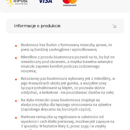
Informacje o produkcie
Biustonosz bez fiszbin z formowaną miseczką sprawi, że
piersi są bardziej zaokrąglone i wyśrodkowane;
Mikrofibra z przodu biustonosza pozwoli na to, by był on
niewidoczny pod ubraniem, a miękka bawełna wewnątrz
miseczki zapewni komfort podczas codziennego
noszenia;
Bezszwowy pas biustonosza wykonany jest z mikrofibry, w
jego krawędziach ukryta jest gumka, a wszystkie szwy
łączące potraktowane są klejem, co pozwala skórze
oddychać, a kinkietowi - nie pozostawiać śladów na ciele;
Na styku miseczki i pasa biustonosza znajduje się
elastyczna płytka dla lepszego umocowania na sylwetce
(zapobiega skręcaniu się bocznych części);
Markowe ramiączka są regulowane w zależności od
wysokości i cech klatki piersiowej, możliwe jest zapięcie na
3 sposoby: W kształcie litery X, przez szyję i w zwykły