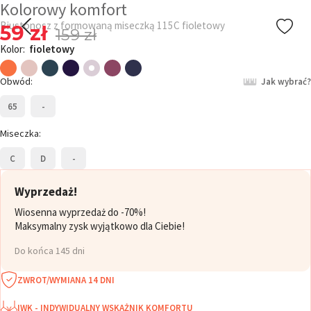
Kolorowy komfort
Biustonosz z formowaną miseczką 115C fioletowy
59 zł
159 zł
Kolor:
fioletowy
Obwód:
Jak wybrać?
65
-
Miseczka:
C
D
-
Wyprzedaż!
Wiosenna wyprzedaż do -70%!
Maksymalny zysk wyjątkowo dla Ciebie!
Do końca 145 dni
ZWROT/WYMIANA 14 DNI
IWK - INDYWIDUALNY WSKAŻNIK KOMFORTU