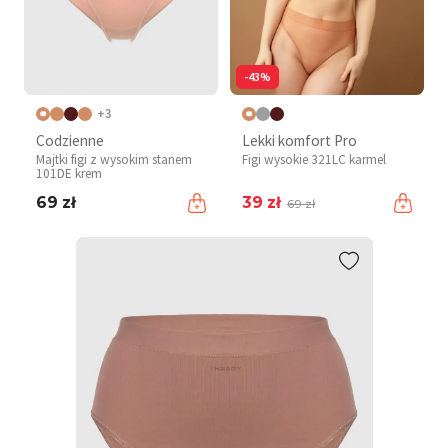
-43%
+3
Codzienne
Lekki komfort Pro
Majtki figi z wysokim stanem
Figi wysokie 321LC karmel
101DE krem
69 zł
39 zł
69 zł