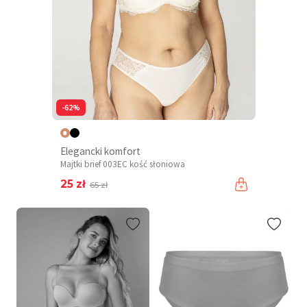
-62%
Elegancki komfort
Majtki brief 003EC kość słoniowa
25 zł
65 zł