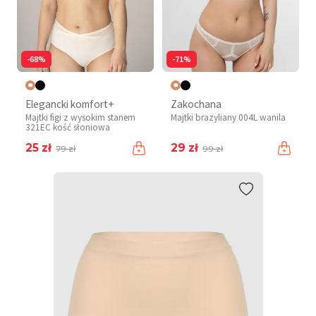
-68%
-71%
Elegancki komfort+
Zakochana
Majtki figi z wysokim stanem
Majtki brazyliany 004L wanila
321EC kość słoniowa
25 zł
29 zł
79 zł
99 zł