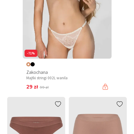
-71%
Zakochana
Majtki stringi 002L wanila
29 zł
99 zł