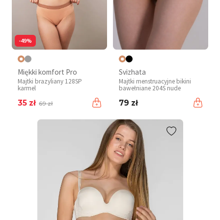
-49%
Miękki komfort Pro
Svizhata
Majtki brazyliany 128SP
Majtki menstruacyjne bikini
karmel
bawełniane 204S nude
35 zł
79 zł
69 zł