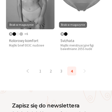
Brak w magazynie
Brak w magazynie
+6
Kolorowy komfort
Svizhata
Majtki brief 003C nudowe
Majtki menstruacyjne figi
bawełniane 205S nude
1
2
3
4
Zapisz się do newslettera