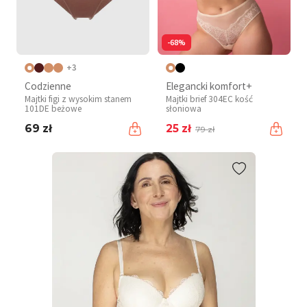
-68%
+3
Codzienne
Elegancki komfort+
Majtki figi z wysokim stanem
Majtki brief 304EC kość
101DE beżowe
słoniowa
69 zł
25 zł
79 zł