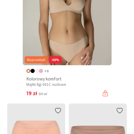
Wyprzedaż!
-68%
+6
Kolorowy komfort
Majtki figi 001C nudowe
19 zł
59 zł