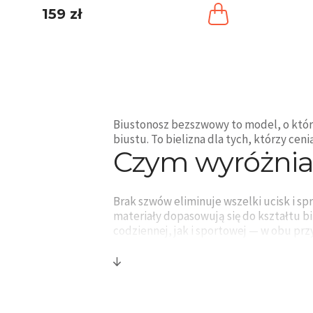
159 zł
Biustonosz bezszwowy to model, o którym
biustu. To bielizna dla tych, którzy ce
Czym wyróżnia
Brak szwów eliminuje wszelki ucisk i s
materiały dopasowują się do kształtu b
codziennej, jak i sportowej — w obu p
opcja do snu — delikatna i niewyczuwaln
Różnorodność 
Wersje z efektem push-up (dla dodatkow