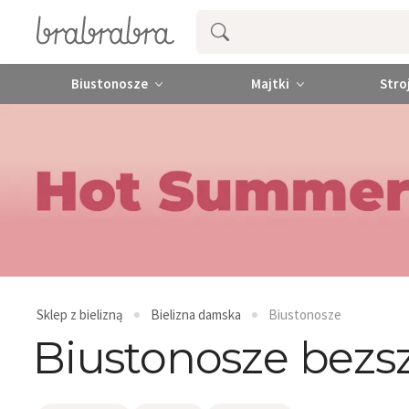
Biustonosze
Majtki
Stro
Sklep z bielizną
Bielizna damska
Biustonosze
Biustonosze bez