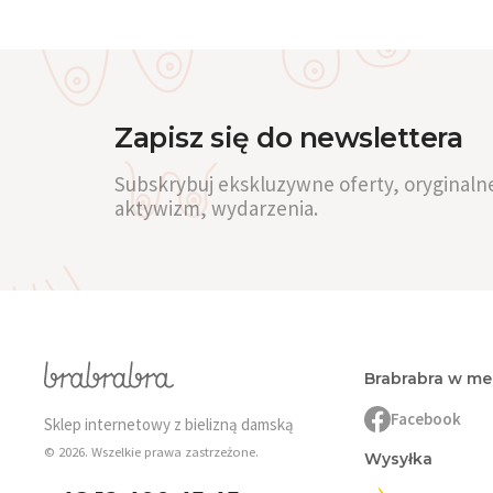
miseczką i sportowe. Każda z tych opcji
Czarny i biały — klasyczne, wszechstro
biustonosze bez fiszbinów
jako kolejną
Jak wybrać be
Zapisz się do newslettera
Zmierz obwód pod biustem i w najszers
(do różnych dekoltów) czy z wszytymi. Ko
Subskrybuj ekskluzywne oferty, oryginalne
Warto też zapoznać się z ofertą
bezszwo
aktywizm, wydarzenia.
Brabrabra w m
Facebook
Sklep internetowy z bielizną damską
© 2026. Wszelkie prawa zastrzeżone.
Wysyłka