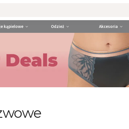
je kąpielowe
Odzież
Akcesoria
szwowe