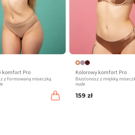
 komfort Pro
Kolorowy komfort Pro
sz z formowaną miseczką
Biustonosz z miękką misecz
de
nude
159 zł