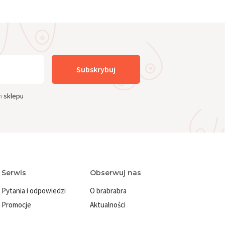
pod jasne, przezroczyste ubrania.
im zakresie rozmiarów. Sprawdź też
Subskrybuj
ujesz modelu z odpinanymi ramiączkami
j się z brafitterką w salonie brabrabra.
n
sklepu
Serwis
Obserwuj nas
Pytania i odpowiedzi
O brabrabra
Promocje
Aktualności