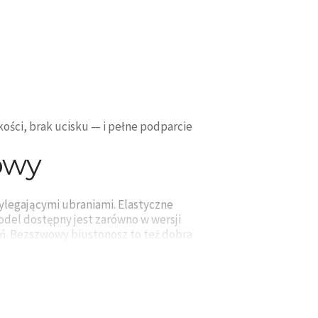
kości, brak ucisku — i pełne podparcie
owy
zylegającymi ubraniami. Elastyczne
odel dostępny jest zarówno w wersji
ń. Bezszwowy biustonosz to też dobra
iustonoszy
ymiennymi ramiączkami, z formowaną