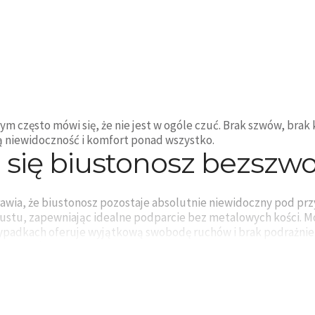
 często mówi się, że nie jest w ogóle czuć. Brak szwów, brak 
nią niewidoczność i komfort ponad wszystko.
 się biustonosz bezszw
prawia, że biustonosz pozostaje absolutnie niewidoczny pod pr
iustu, zapewniając idealne podparcie bez metalowych kości. M
rzypadkach oferuje wyjątkową swobodę ruchów i brak podrażnie
a na skórze.
modeli bezszwowych b
ej objętości), bez ramiączek (dla odkrytych stylizacji), z w