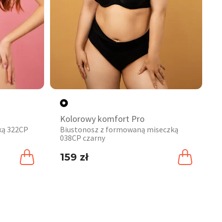
Kolorowy komfort Pro
ką 322CP
Biustonosz z formowaną miseczką
038CP czarny
159 zł