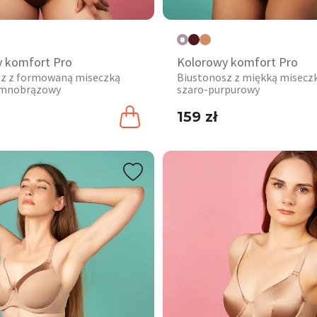
 komfort Pro
Kolorowy komfort Pro
sz z formowaną miseczką
Biustonosz z miękką misecz
emnobrązowy
szaro-purpurowy
159 zł