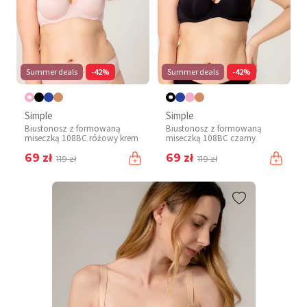
Summer deals
-42%
Summer deals
-42%
Simple
Simple
Biustonosz z formowaną
Biustonosz z formowaną
miseczką 108BC różowy krem
miseczką 108BC czarny
69 zł
69 zł
119 zł
119 zł