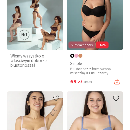
Summer deals
-42%
Wiemy wszystko o
właściwym doborze
Simple
biustonosza!
Biustonosz z formowaną
miseczką 033BC czarny
69 zł
119 zł