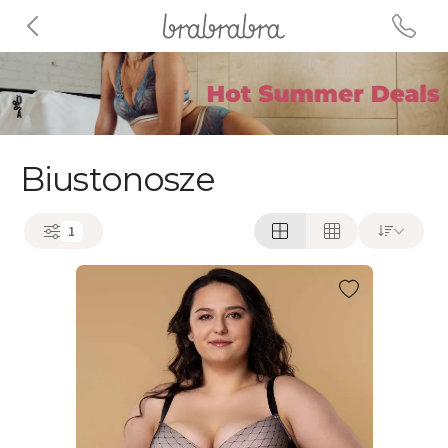
Biustonosze
1