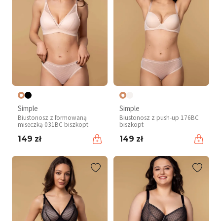
Simple
Simple
Biustonosz z formowaną
Biustonosz z push-up 176BC
miseczką 031BC biszkopt
biszkopt
149 zł
149 zł