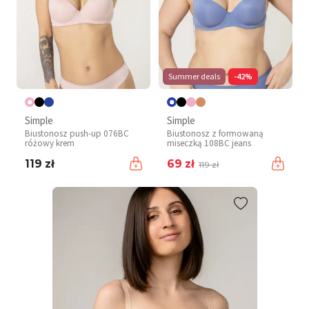
Summer deals
-42%
Simple
Simple
Biustonosz push-up 076BC
Biustonosz z formowaną
różowy krem
miseczką 108BC jeans
119 zł
69 zł
119 zł