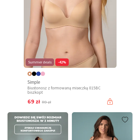
Summer deals
-42%
Simple
Biustonosz z formowaną miseczką 015BC
biszkopt
69 zł
119 zł