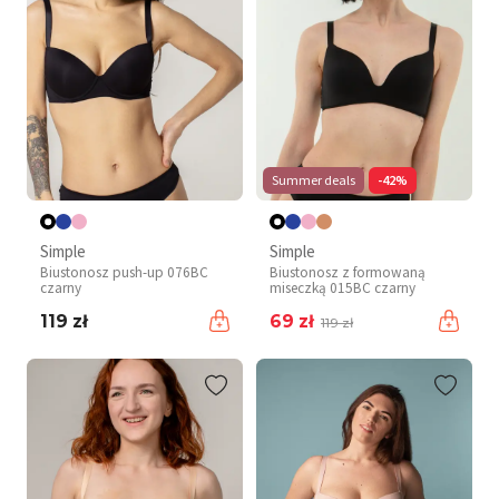
Summer deals
-42%
Simple
Simple
Biustonosz push-up 076BC
Biustonosz z formowaną
czarny
miseczką 015BC czarny
119 zł
69 zł
119 zł