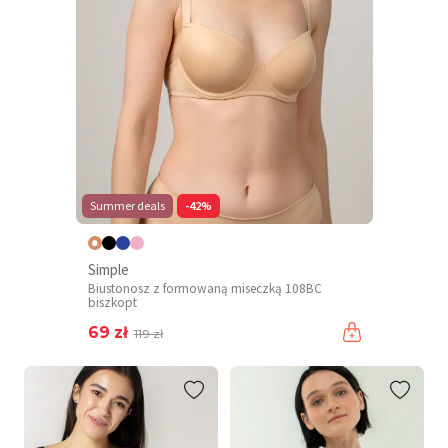
Summer deals
-42%
Simple
Biustonosz z formowaną miseczką 108BC
biszkopt
69 zł
119 zł