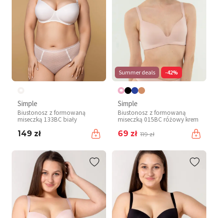
Summer deals
-42%
Simple
Simple
Biustonosz z formowaną
Biustonosz z formowaną
miseczką 133BC biały
miseczką 015BC różowy krem
149 zł
69 zł
119 zł