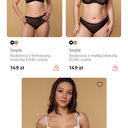
Simple
Simple
Biustonosz z formowaną
Biustonosz z miękką miseczką
miseczką 031BC czarny
011BC czarny
149 zł
149 zł