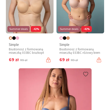
Summer deals
-42%
Summer deals
-42%
Simple
Simple
Biustonosz z formowaną
Biustonosz z formowaną
miseczką 033BC biszkopt
miseczką 033BC różowy krem
69 zł
69 zł
119 zł
119 zł